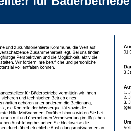
llte:r für Bäderbetriebe
Au
ne und zukunftsorientierte Kommune, die Wert auf
01.
wertschätzende Zusammenarbeit legt. Bei uns finden
ngfristige Perspektiven und die Möglichkeit, aktiv die
talten. Wir fördern Ihre berufliche und persönliche
Da
tenzial voll entfalten können.
3 J
Au
1. J
ngestellte:r für Bäderbetriebe vermitteln wir Ihnen
2. J
n sicheren und technischen Betrieb eines
3. J
inhalten gehören unter anderem die Bedienung,
(ge
k, die Kontrolle der Wasserqualität sowie die
rste-Hilfe-Maßnahmen. Darüber hinaus wirken Sie bei
rsen mit und übernehmen Verantwortung im täglichen
Um
ischen Ausbildung besuchen Sie blockweise die
Vol
issen durch überbetriebliche Ausbildungsmaßnahmen an