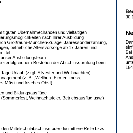
e.
Bew
30.
Ne
 mit guten Übernahmechancen und vielfältigen
zierungsmöglichkeiten nach Ihrer Ausbildung
Dan
durch Großraum-München-Zulage, Jahressonderzahlung,
ein
en, betriebliche Altersvorsorge ab 17 Jahren und
Bei
ittel
Ans
h unser Ausbildungsteam
unt
ei erfolgreichem Bestehen der Abschlussprüfung beim
184
1 Tage Urlaub (zzgl. Silvester und Weihnachten)
nagement (z. B. „Wellhub“-Firmenfitness,
s Müsli und frisches Obst)
gen und Bildungsausflüge
 (Sommerfest, Weihnachtsfeier, Betriebsausflug usw.)
enden Mittelschulabschluss oder die mittlere Reife bzw.